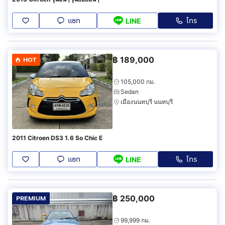
แชท
โทร
LINE
฿
189,000
HOT
105,000 กม.
Sedan
เมืองนนทบุรี นนทบุรี
2011 Citroen DS3 1.6 So Chic E
แชท
โทร
LINE
฿
250,000
PREMIUM
99,999 กม.