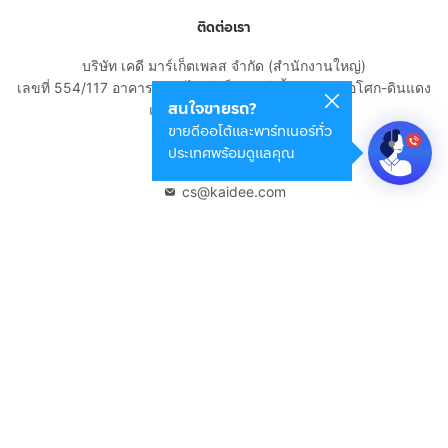
ติดต่อเรา
บริษัท เคดี มาร์เก็ตเพลส จำกัด (สำนักงานใหญ่)
เลขที่ 554/117 อาคารสกายไนน์ เซ็นเตอร์ ชั้น 22 ถนนอโศก-ดินแดง
สนใจขายรถ?
แขวงดินแดง เขตดินแดง
ขายดีออโต้และพาร์ทเนอร์ทั่ว
กรุงเทพมหานคร 10400
ประเทศพร้อมดูแลคุณ
02-108-8531
cs@kaidee.com
บริษัทในเครือ
Carro Thailand
Innorithm
Motto Auction
Genie Fintech
เพื่อประสบการณ์ใช้งานที่ดีขึ้น