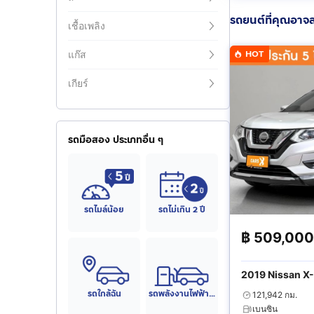
รถยนต์ที่คุณอาจ
เชื้อเพลิง
HOT
แก๊ส
เกียร์
รถมือสอง ประเภทอื่น ๆ
รถไมล์น้อย
รถไม่เกิน 2 ปี
฿
509,000
2019 Nissan X-
รถใกล้ฉัน
รถพลังงานไฟฟ้า (EV)
121,942 กม.
เบนซิน