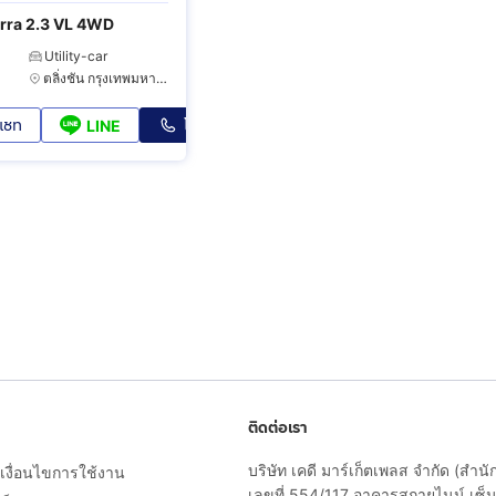
rra 2.3 VL 4WD
Utility-car
ตลิ่งชัน กรุงเทพมหานคร
แชท
โทร
LINE
ติดต่อเรา
บริษัท เคดี มาร์เก็ตเพลส จำกัด (สำน
งื่อนไขการใช้งาน
เลขที่ 554/117 อาคารสกายไนน์ เซ็นเ