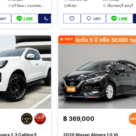
ทวีวัฒนา กรุงเทพมหานคร
ดีเซล
เมืองชลบุรี ชลบุรี
แชท
โทร
แชท
LINE
LINE
HOT
฿
369,000
vara 2.3 Calibre E
2020 Nissan Almera 1.0 VL