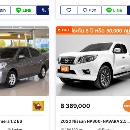
แชท
โทร
แชท
LINE
LINE
HOT
฿
369,000
mera 1.2 ES
2020 Nissan NP300-NAVARA 2.5
Calibre V
Sedan
164,103 กม.
Pickup