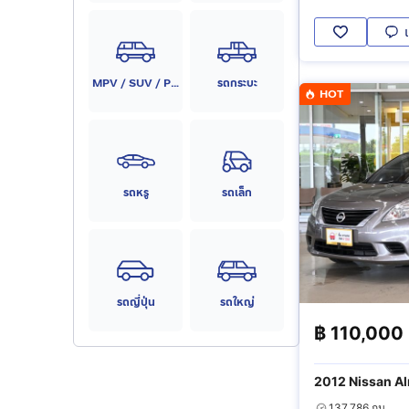
MPV / SUV / PPV
รถกระบะ
HOT
รถหรู
รถเล็ก
รถญี่ปุ่น
รถใหญ่
฿
110,000
2012 Nissan Al
137,786 กม.