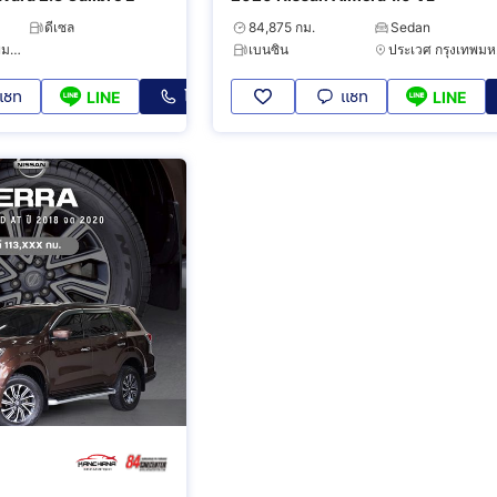
ดีเซล
84,875 กม.
Sedan
สวนหลวง กรุงเทพมหานคร
เบนซิน
ป
แชท
โทร
แชท
LINE
LINE