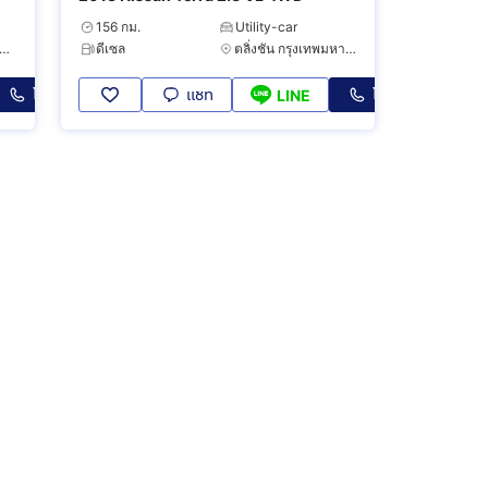
156 กม.
Utility-car
ระเวศ กรุงเทพมหานคร
ดีเซล
ตลิ่งชัน กรุงเทพมหานคร
โทร
แชท
โทร
LINE