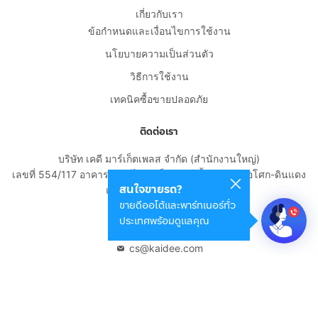
เกี่ยวกับเรา
ข้อกำหนดและเงื่อนไขการใช้งาน
นโยบายความเป็นส่วนตัว
วิธีการใช้งาน
เทคนิคซื้อขายปลอดภัย
ติดต่อเรา
บริษัท เคดี มาร์เก็ตเพลส จำกัด (สำนักงานใหญ่)
เลขที่ 554/117 อาคารสกายไนน์ เซ็นเตอร์ ชั้น 22 ถนนอโศก-ดินแดง
สนใจขายรถ?
แขวงดินแดง เขตดินแดง
ขายดีออโต้และพาร์ทเนอร์ทั่ว
กรุงเทพมหานคร 10400
ประเทศพร้อมดูแลคุณ
02-108-8531
cs@kaidee.com
บริษัทในเครือ