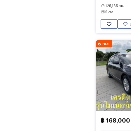
Calibre V
125,135 กม.
ดีเซล
HOT
฿
168,000