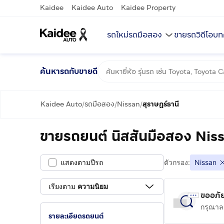
Kaidee
Kaidee Auto
Kaidee Property
รถใหม่
รถมือสอง
ขายรถ
วิดีโอ
บท
ค้นหารถกับขายดี
Kaidee Auto
รถมือสอง
Nissan
สุราษฎร์ธานี
/
/
/
ขายรถยนต์ นิสสันมือสอง Niss
แสดงตามปีรถ
ตัวกรอง:
Nissan
เรียงตาม
ความนิยม
ขออภัย
กรุณาลอ
รายละเอียดรถยนต์