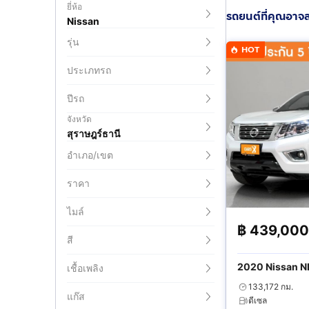
ยี่ห้อ
รถยนต์ที่คุณอาจ
Nissan
รุ่น
HOT
ประเภทรถ
ปีรถ
จังหวัด
สุราษฎร์ธานี
อำเภอ/เขต
ราคา
ไมล์
฿
439,000
สี
2020 Nissan 
เชื้อเพลิง
Calibre V
133,172 กม.
แก๊ส
ดีเซล