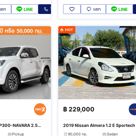
แชท
โทร
แชท
LINE
LINE
HOT
฿
229,000
NP300-NAVARA 2.5
2019 Nissan Almera 1.2 E Sportech
Pickup
90,000 กม.
Sedan