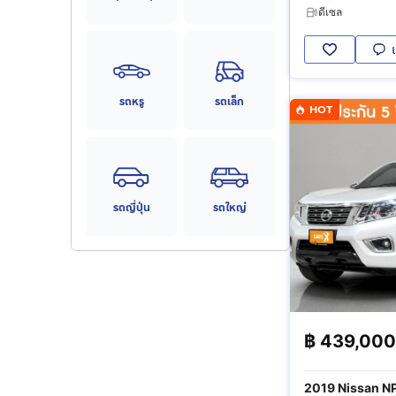
ดีเซล
รถหรู
รถเล็ก
HOT
รถญี่ปุ่น
รถใหญ่
฿
439,000
2019 Nissan 