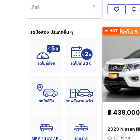
เกียร์
HOT
รถมือสอง ประเภทอื่น ๆ
รถไมล์น้อย
รถไม่เกิน 2 ปี
รถใกล้ฉัน
รถพลังงานไฟฟ้า (EV)
฿
439,000
2020 Nissan 
Calibre V
MPV / SUV / PPV
รถกระบะ
81,335 กม.