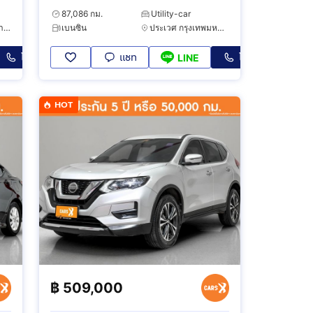
87,086 กม.
Utility-car
บางแค กรุงเทพมหานคร
เบนซิน
ประเวศ กรุงเทพมหานคร
โทร
แชท
โทร
LINE
HOT
฿
509,000