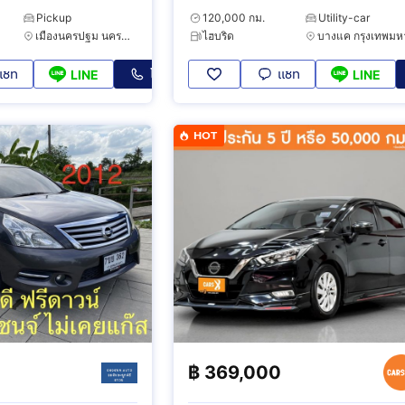
Pickup
120,000 กม.
Utility-car
เมืองนครปฐม นครปฐม
ไฮบริด
แชท
โทร
แชท
LINE
LINE
HOT
฿
369,000