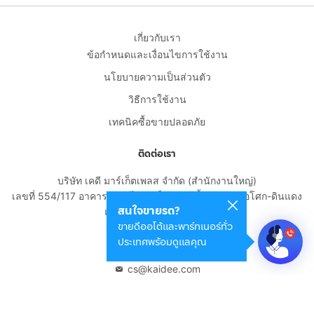
เกี่ยวกับเรา
ข้อกำหนดและเงื่อนไขการใช้งาน
นโยบายความเป็นส่วนตัว
วิธีการใช้งาน
เทคนิคซื้อขายปลอดภัย
ติดต่อเรา
บริษัท เคดี มาร์เก็ตเพลส จำกัด (สำนักงานใหญ่)
เลขที่ 554/117 อาคารสกายไนน์ เซ็นเตอร์ ชั้น 22 ถนนอโศก-ดินแดง
สนใจขายรถ?
แขวงดินแดง เขตดินแดง
ขายดีออโต้และพาร์ทเนอร์ทั่ว
กรุงเทพมหานคร 10400
ประเทศพร้อมดูแลคุณ
02-108-8531
cs@kaidee.com