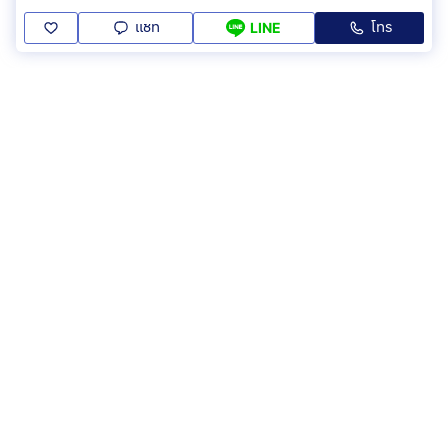
แชท
โทร
LINE