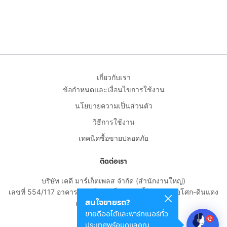
เกี่ยวกับเรา
ข้อกำหนดและเงื่อนไขการใช้งาน
นโยบายความเป็นส่วนตัว
วิธีการใช้งาน
เทคนิคซื้อขายปลอดภัย
ติดต่อเรา
บริษัท เคดี มาร์เก็ตเพลส จำกัด (สำนักงานใหญ่)
เลขที่ 554/117 อาคารสกายไนน์ เซ็นเตอร์ ชั้น 22 ถนนอโศก-ดินแดง
สนใจขายรถ?
แขวงดินแดง เขตดินแดง
ขายดีออโต้และพาร์ทเนอร์ทั่ว
กรุงเทพมหานคร 10400
ประเทศพร้อมดูแลคุณ