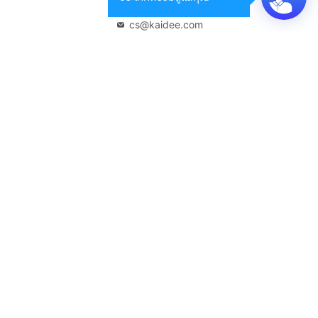
02-108-8531
cs@kaidee.com
บริษัทในเครือ
Carro Thailand
Innorithm
Motto Auction
Genie Fintech
เพื่อประสบการณ์ใช้งานที่ดีขึ้น
© 2568 บริษัท เคดี มาร์เก็ตเพลส จำกัด