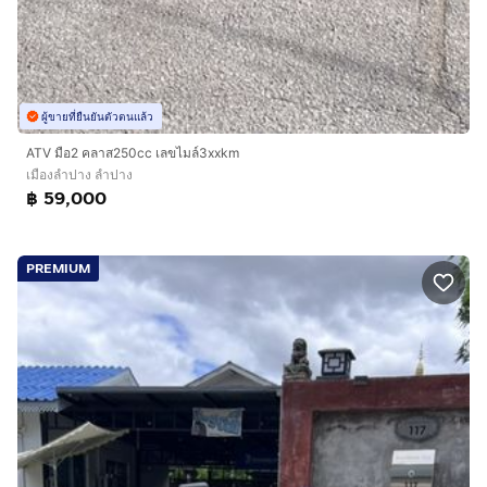
ผู้ขายที่ยืนยันตัวตนแล้ว
ATV มือ2 คลาส250cc เลขไมล์3xxkm
เมืองลำปาง ลำปาง
฿ 59,000
PREMIUM