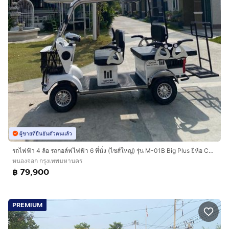
ผู้ขายที่ยืนยันตัวตนแล้ว
รถไฟฟ้า 4 ล้อ รถกอล์ฟไฟฟ้า 6 ที่นั่ง (ไซส์ใหญ่) รุ่น M-01B Big Plus ยี่ห้อ CLP CAR (รถไฟฟ้าพรีเมี่ยม)
หนองจอก กรุงเทพมหานคร
฿ 79,900
PREMIUM