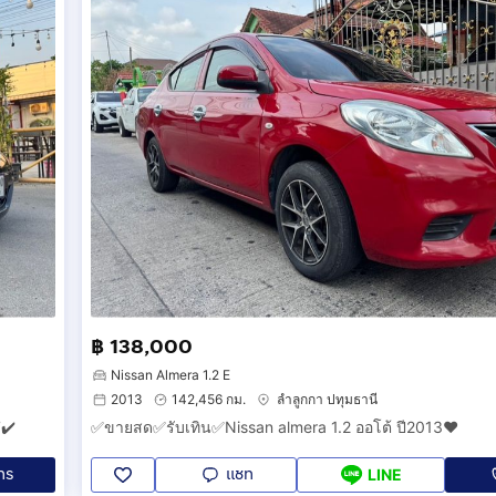
฿ 138,000
Nissan Almera 1.2 E
2013
142,456 กม.
ลำลูกกา ปทุมธานี
✔️
✅ขายสด✅รับเทิน✅Nissan almera 1.2 ออโต้ ปี2013❤️
ทร
แชท
LINE