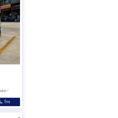
ยแดง✅
โทร