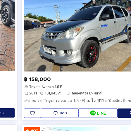
฿ 158,000
Toyota Avanza 1.5 E
2011
161,645 กม.
คลองหลวง ปทุมธานี
✅ขายสด✅Toyota avanza 1.5 (E) ออโต้ ปี11 ✅มือเดียวป้า
ทร
แชท
LINE
HOT