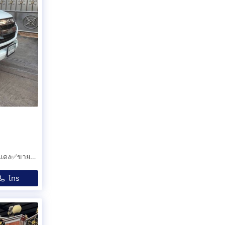
ISUZU DMAX สมาทแคป 1.9 เกียร์ธรรมดา ✅รถมือเดียวป้ายแดง✅ขายสด✅จัดไฟแนนซ์✅รับเทิน✅
โทร