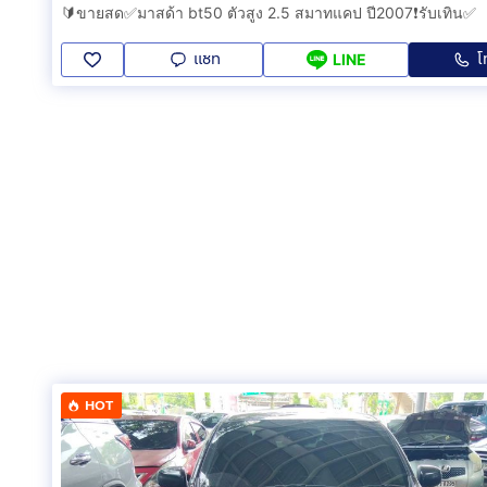
🔰ขายสด✅มาสด้า bt50 ตัวสูง 2.5 สมาทแคป ปี2007❗️รับเทิน✅
แชท
โ
LINE
HOT