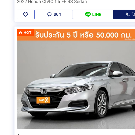
2022 Honda CIVIC 1.5 FE RS Sedan
แชท
โ
LINE
HOT