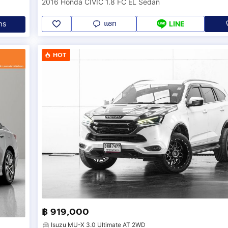
2016 Honda CIVIC 1.8 FC EL Sedan
แชท
ทร
LINE
HOT
฿ 919,000
Isuzu MU-X 3.0 Ultimate AT 2WD