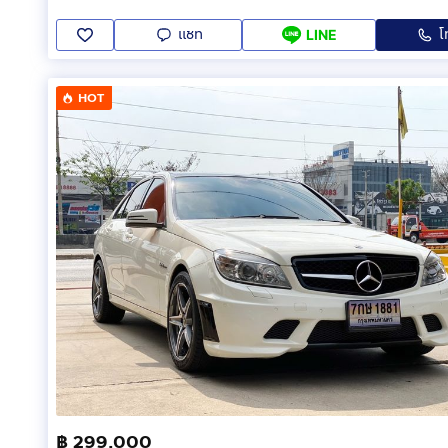
แชท
โ
LINE
HOT
฿ 299,000