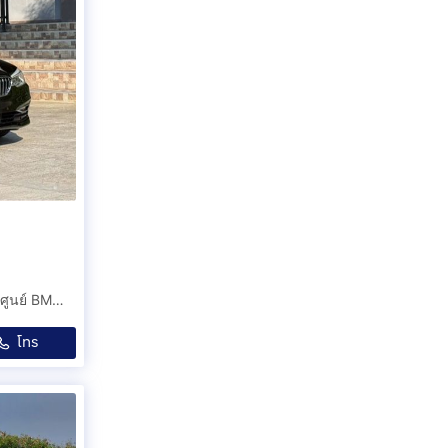
😍 2018 BMW 520D G30 😍 รถมือเดียวออกป้ายแดง รถออกศูนย์ BMW THAILAND รถวิ่งน้อย เข้าศูนย์ตรงระยะ รถไม่มีอุบัติเหตุครับ
โทร