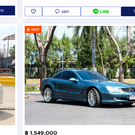
ทร
แชท
LINE
HOT
฿ 1,549,000