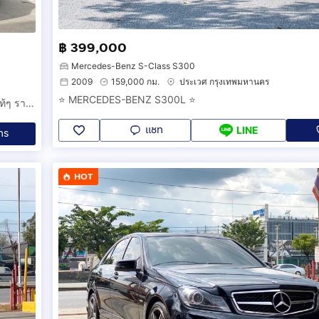
฿ 399,000
Mercedes-Benz S-Class S300
2009
159,000 กม.
ประเวศ กรุงเทพมหานคร
⭐️ MERCEDES-BENZ S300L ⭐️
BENZ CLA250 AMG Sport(Pre Facelift) 2016 วิ่งแปดหมื่นโลแท้ๆ ราคาถูก
แชท
LINE
ทร
HOT