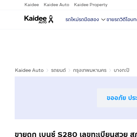
Kaidee
Kaidee Auto
Kaidee Property
รถใหม่
รถมือสอง
ขายรถ
วิดีโอ
บท
Kaidee Auto
รถยนต์
กรุงเทพมหานคร
บางกะปิ
ขออภัย ประก
ขายถูก เบนซ์ S280 เลขทะเบียนสวย 