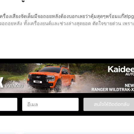
องเสียงจัดเต็มมีจอถอยหลังต้องบอกเลยว่าคุ้มสุดๆพร้อมแก๊สlpgห
มีจอถอยหลัง ทั้งเครื่องยนต์และช่วงล่างสุดยอด ตัดใจขายด่วน เพราะ
สนใจให้ติดต่อกลับ