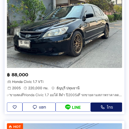
฿ 88,000
Honda Civic 1.7 VTi
2005
220,000 กม.
ธัญบุรี ปทุมธานี
✅ขายสด🌈Honda Civic 1.7 ออโต้ สีดำ ปี2005🌈 รถขายตามสภาพราคาลดได้อีก แต่ต่อมากๆขอผ่านก่อนค่ะ✅
แชท
โทร
LINE
HOT