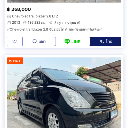
฿ 268,000
Chevrolet Trailblazer 2.8 LTZ
2013
186,282 กม.
ลำลูกกา ปทุมธานี
✅Chevrolet trailblazer 2.8 ขับ2 ออโต้ ดีเชล✅ขายสด✅รับเทิน✅
แชท
โทร
LINE
HOT