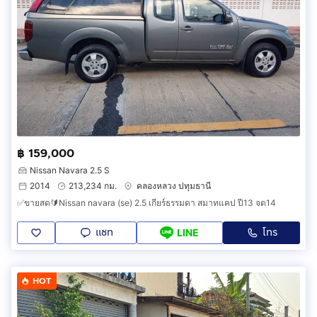
฿ 159,000
Nissan Navara 2.5 S
2014
213,234 กม.
คลองหลวง ปทุมธานี
✅ขายสด🔰Nissan navara (se) 2.5 เกียร์ธรรมดา สมาทแคป ปี13 จด14
แชท
โทร
LINE
HOT