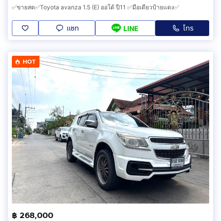
✅ขายสด✅Toyota avanza 1.5 (E) ออโต้ ปี11 ✅มือเดียวป้ายแดง✅
แชท
โทร
LINE
HOT
฿ 268,000