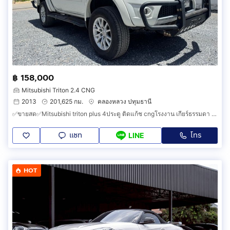
฿ 158,000
Mitsubishi Triton 2.4 CNG
2013
201,625 กม.
คลองหลวง ปทุมธานี
✅ขายสด✅Mitsubishi triton plus 4ประตู ติดแก้ช cngโรงงาน เกียร์ธรรมดา ปี2013✅รถมือเดียว✅
แชท
โทร
LINE
HOT