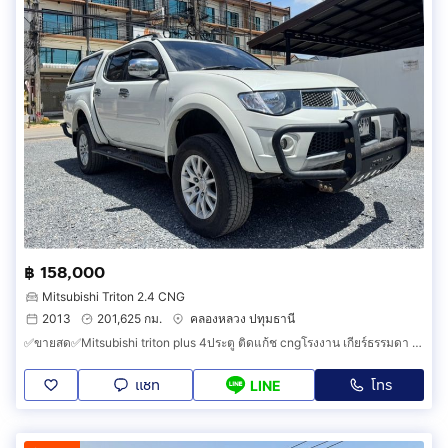
฿ 158,000
Mitsubishi Triton 2.4 CNG
2013
201,625 กม.
คลองหลวง ปทุมธานี
✅ขายสด✅Mitsubishi triton plus 4ประตู ติดแก้ช cngโรงงาน เกียร์ธรรมดา ปี2013✅รถมือเดียว✅
แชท
โทร
LINE