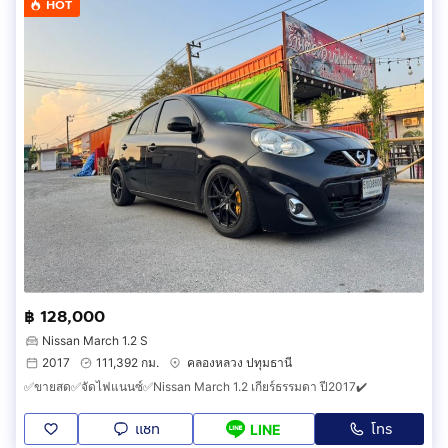
HOT
฿ 128,000
Nissan March 1.2 S
2017
111,392 กม.
คลองหลวง ปทุมธานี
✅ขายสด✅จัดไฟแนนซ์✅Nissan March 1.2 เกียร์ธรรมดา ปี2017✔️
แชท
โทร
LINE