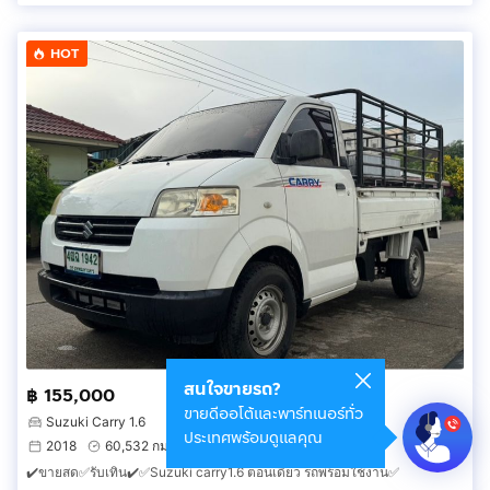
HOT
สนใจขายรถ?
฿ 155,000
ขายดีออโต้และพาร์ทเนอร์ทั่ว
Suzuki Carry 1.6
ประเทศพร้อมดูแลคุณ
2018
60,532 กม.
คลองหลวง ปทุมธานี
✔️ขายสด✅รับเทิน✔️✅Suzuki carry1.6 ตอนเดียว รถพร้อมใช้งาน✅