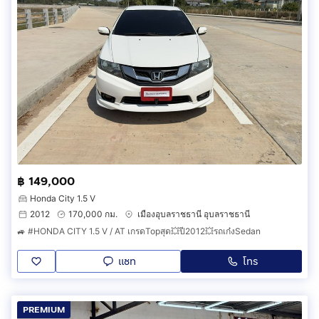
฿ 149,000
Honda City 1.5 V
2012
170,000 กม.
เมืองอุบลราชธานี อุบลราชธานี
🚙 #HONDA CITY 1.5 V / AT เกรดTopสุด💥ปี2012💥รถเก๋งSedan
แชท
โทร
PREMIUM