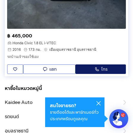
฿ 465,000
Honda Civic 1.8 EL i-VTEC
2016
173 กม.
เมืองอุบลราชธานี อุบลราชธานี
รถบ้าน​เจ้าของใช้เอง​
แชท
โทร
หาซื้อในหมวดหมู่นี้
Kaidee Auto
สนใจขายรถ?
ขายดีออโต้และพาร์ทเนอร์ทั่ว
รถยนต์
ประเทศพร้อมดูแลคุณ
อุบลราชธานี