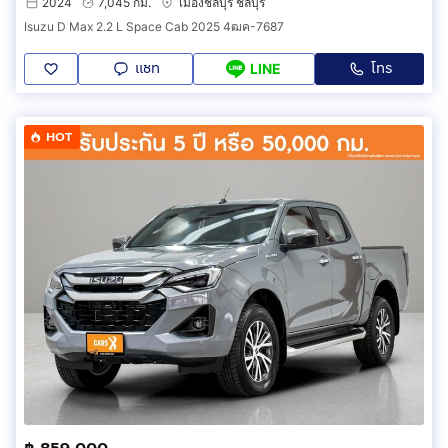
2024
7,045 กม.
เมืองชลบุรี ชลบุรี
Isuzu D Max 2.2 L Space Cab 2025 4ฒค-7687
แชท
โทร
LINE
HOT