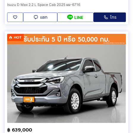
Isuzu D Max 2.2 L Space Cab 2025 ผผ-6716
แชท
โทร
LINE
HOT
฿ 639,000