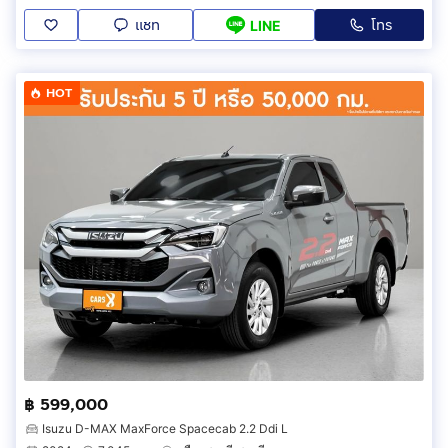
แชท
โทร
LINE
HOT
฿ 599,000
Isuzu D-MAX MaxForce Spacecab 2.2 Ddi L