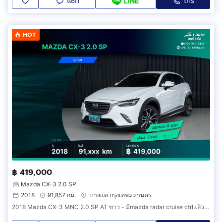
แชท
โทร
LINE
HOT
฿ 419,000
Mazda CX-3 2.0 SP
2018
91,857 กม.
บางแค กรุงเทพมหานคร
2018 Mazda CX-3 MNC 2.0 SP AT ขาว - มีmazda radar cruise ctrlแล้ว รุ่นท็อป SP พึ่งเช็คระยะ ประวัติครบ มาสด้า รถครอบครัว SUV รถบ้าน ฟรีดาวน