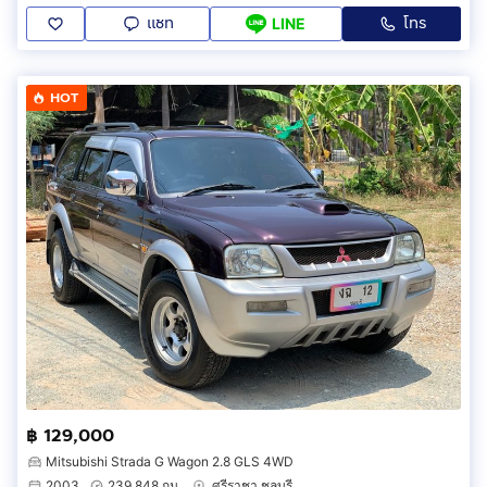
แชท
โทร
LINE
HOT
฿ 129,000
Mitsubishi Strada G Wagon 2.8 GLS 4WD
2003
239,848 กม.
ศรีราชา ชลบุรี