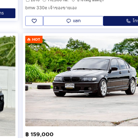
bmw 330e เจ้าของขายเอง
ทร
แชท
โท
HOT
฿ 159,000