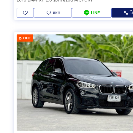
แชท
โ
LINE
HOT