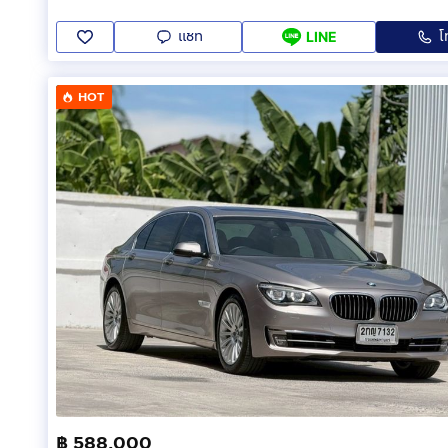
แชท
โ
LINE
HOT
฿ 588,000