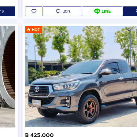
ทร
แชท
LINE
HOT
฿ 425,000