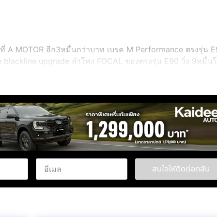
ี่ A MOTOR อีก3หมื่นกว่าบาท เบรค M Performance ตรงรุ่น E
 blackline upgrade ลำโพง FOCAL ของตรงรุ่น E90 วิ่ง 9หมื่นโ
มากๆ กุญแจรีโมท จากศูนย์ 2 ดอก ครบ ป้ายทะเบียนสวย ตรงรุ่น 3
ปีสุดท้ายรวม 5แสนกว่าบาท
สนใจให้ติดต่อกลับ