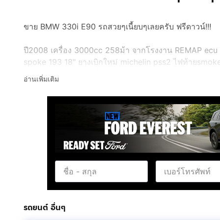
ขาย BMW 330i E90 รถสวยๆเนี้ยบๆเลยครับ ฟรีดาวน์!!!
ปี2008 เครื่อง 3000cc 258ม้า จากโรงงาน REMAP ecu ท
spoke 193 18" ยางเบิกใหม่ michelin pss2 ไฟท้ายsmoke
สวยไม่เคยมีอุบัติเหตุ ซื้อไปใช้งานได้เลยรถสภาพพร้อม
อ่านเพิ่มเติม
ออกห้าง 4.3 ล้าน มีประวัติรายการซ่อมบำรุง+แต่งเพิ่ม 3
Line : dee187
รถยนต์ อื่นๆ