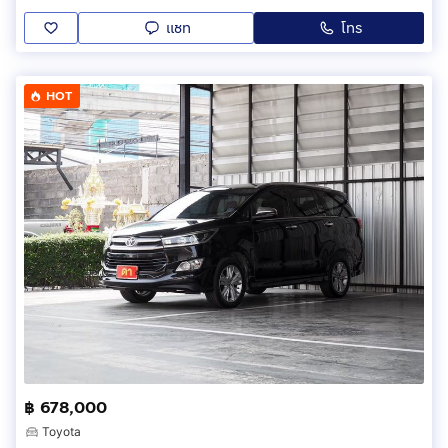
แชท
โทร
HOT
฿ 678,000
Toyota