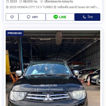
2023
68,000 กม.
เมืองขอนแก่น ขอนแก่น
😍 2023 HONDA CITY 1.0 V TURBO 😍 รถมือเดียวออกป้ายแดง สภาพป้ายแดง วิ่งน้อยเพียง 6X,XXX กม รถไม่เคยมีอุบัติเหตุครับ
แชท
โทร
LINE
PREMIUM