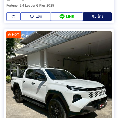
Fortuner 2.4 Leader G Plus 2025
แชท
โทร
LINE
HOT