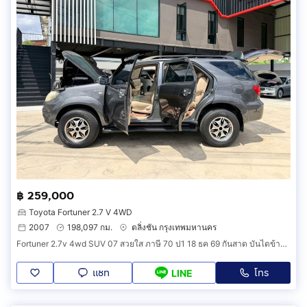
฿ 259,000
Toyota Fortuner 2.7 V 4WD
2007
198,097 กม.
ตลิ่งชัน กรุงเทพมหานคร
Fortuner 2.7v 4wd SUV 07 สวยใส ภาษี 70 ป1 18 ธค 69 กันสาด บันไดข้าง ล้อ Max สปอยเลอร์หลัง พรม 5D ชุดเครื่องเสียง ซับ จอ กล้อง ฯ
แชท
โทร
LINE