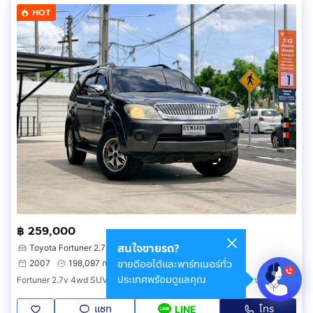
HOT
฿ 259,000
สนใจขายรถ?
Toyota Fortuner 2.7 V 4WD
ขายดีออโต้และพาร์ทเนอร์ทั่ว
2007
198,097 กม.
ตลิ่งชัน กรุงเทพมหานคร
ประเทศพร้อมดูแลคุณ
Fortuner 2.7v 4wd SUV 07 สวยใส ภาษี 70 ป1 18 ธค 69 กันสาด บันไดข้าง ล้อ Max สปอยเลอร์หลัง พรม 5D ชุดเครื่องเสียง ซับ จอ กล้อง ฯ
แชท
โทร
LINE