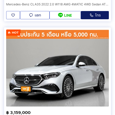
Mercedes-Benz CLA35 2022 2.0 W118 AMG 4MATIC 4WD Sedan AT (ปี 20-26) B2626
แชท
โทร
LINE
HOT
฿ 3,159,000