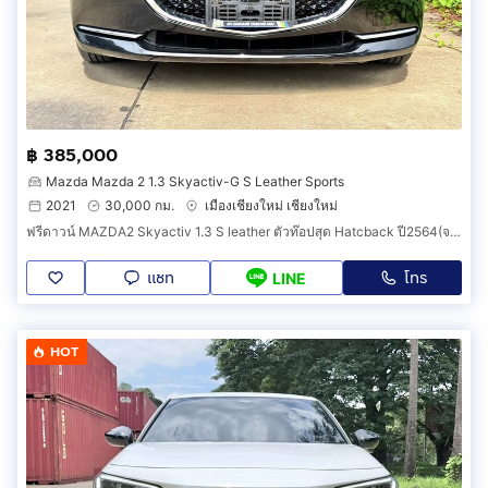
฿ 385,000
Mazda Mazda 2 1.3 Skyactiv-G S Leather Sports
2021
30,000 กม.
เมืองเชียงใหม่ เชียงใหม่
ฟรีดาวน์ MAZDA2 Skyactiv 1.3 S leather ตัวท๊อปสุด Hatcback ปี2564(จดทะเบียน2021) วิ่งเพียง 30,000 กม. มือเดียวป้ายแดง รถสวยมาก สีดำ.
แชท
โทร
LINE
HOT