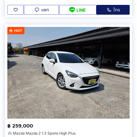
แชท
โทร
LINE
HOT
฿ 259,000
Mazda Mazda 2 1.3 Sports High Plus