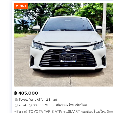
-กุญแจรีโมท คีเร็ท 2 ชุด จากโรงงาน
HOT
-ถุงลม นิรภัย 2 ลูก
-ระบบเบรค ABS
-ปุ่มกดสตาร์ท
!!! ฟรีดาวน์ !! ทั้งลูกค้าที่มีประวัติการผ่อน&ไม่มีประวัติกา
ฝจัดได้ 7ปี 84งวด ผ่อนงวดละประมาณ 6,xxx บาท ครับ
สนใจสอบถามรายละเอียดได้ที่
กดเพื่อดูเบอร์โทร xxxxxx152
หรือ
กดเพื่อดูเบอร์โทร xx
Line ID : itdaris786
สามารถมาชมรถและทดสอบได้ที่
AK Car สาขา1 หน้าโรงเรียนปริ้นส์ฯ ข้างศาลาอีซูซุใกล้ก
฿ 485,000
Toyota Yaris ATIV 1.2 Smart
2024
30,000 กม.
เมืองเชียงใหม่ เชียงใหม่