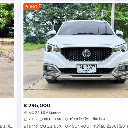
HOT
รผ่อนครับ
xxxx652
ับไอติมบัดแยกโรงบาลแมคคอมิก ในตัวเมืองจังหวัดเชียงใหม่
฿ 295,000
MG ZS 1.5 V Sunroof
2018
80,000 กม.
เมืองเชียงใหม่ เชียงใหม่
ฟรีดาวน์ TOYOTA YARIS ATIV รุ่นSMART รองท๊อปโฉมใหม่ปัจจุบัน เจ้าเดียสออกศูนย์โตโยต้า ปี2567(2024) สวยมาก วิ่งน้อยเพียง 30,000 กม.สีขาว.