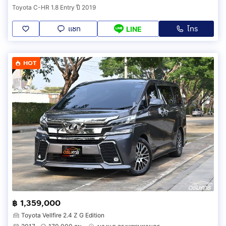
Toyota C-HR 1.8 Entry ปี 2019
แชท
โทร
LINE
HOT
฿ 1,359,000
Toyota Vellfire 2.4 Z G Edition