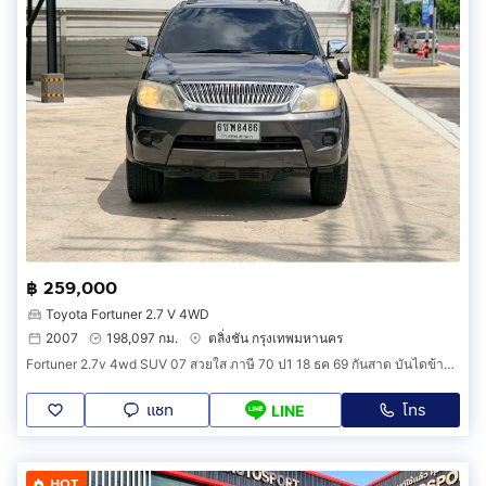
฿ 259,000
Toyota Fortuner 2.7 V 4WD
2007
198,097 กม.
ตลิ่งชัน กรุงเทพมหานคร
Fortuner 2.7v 4wd SUV 07 สวยใส ภาษี 70 ป1 18 ธค 69 กันสาด บันไดข้าง ล้อ Max สปอยเลอร์หลัง พรม 5D ชุดเครื่องเสียง ซับ จอ กล้อง ฯ
แชท
โทร
LINE
HOT