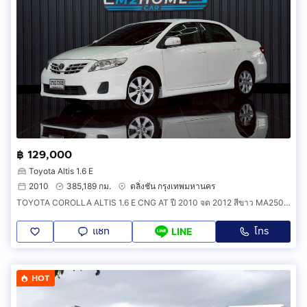
฿ 129,000
Toyota Altis 1.6 E
2010
385,189 กม.
ตลิ่งชัน กรุงเทพมหานคร
TOYOTA COROLLA ALTIS 1.6 E CNG AT ปี 2010 จด 2012 สีขาว MA250701
แชท
โทร
LINE
HOT