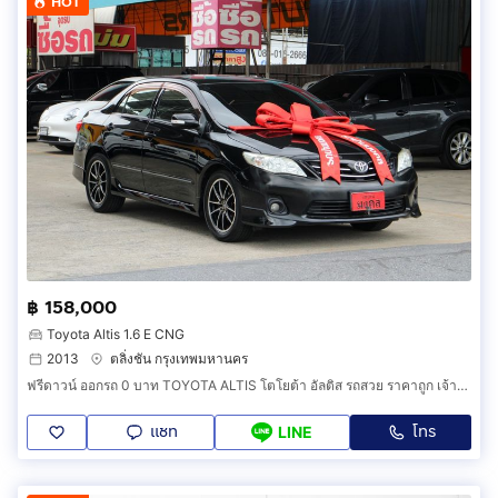
HOT
฿ 158,000
Toyota Altis 1.6 E CNG
2013
ตลิ่งชัน กรุงเทพมหานคร
ฟรีดาวน์ ออกรถ 0 บาท TOYOTA ALTIS โตโยต้า อัลติส รถสวย ราคาถูก เจ้าของขายเอง รถยนต์มือสอง ดาวน์น้อย ผ่อนถูกสบาย สภาพดี รถครอบครัว ประหยัด
แชท
โทร
LINE