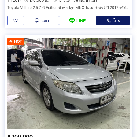
2017
170,000 กม.
บางแค กรุงเทพมหานคร
Toyota Vellfire 2.5 Z G Edition ตัวท็อปสุด MNC ไมเนอร์เชนจ์ ปี 2017 รหัสสินค้า IBH
แชท
โทร
LINE
HOT
฿ 100,000