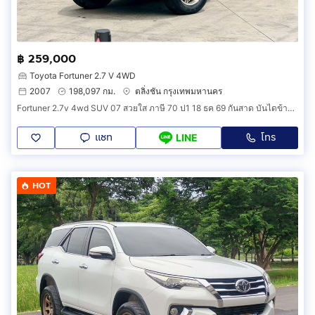
฿ 259,000
Toyota Fortuner 2.7 V 4WD
2007
198,097 กม.
ตลิ่งชัน กรุงเทพมหานคร
Fortuner 2.7v 4wd SUV 07 สวยใส ภาษี 70 ป1 18 ธค 69 กันสาด บันไดข้าง ล้อ Max สปอยเลอร์หลัง พรม 5D ชุดเครื่องเสียง ซับ จอ กล้อง ฯ
แชท
โทร
LINE
HOT