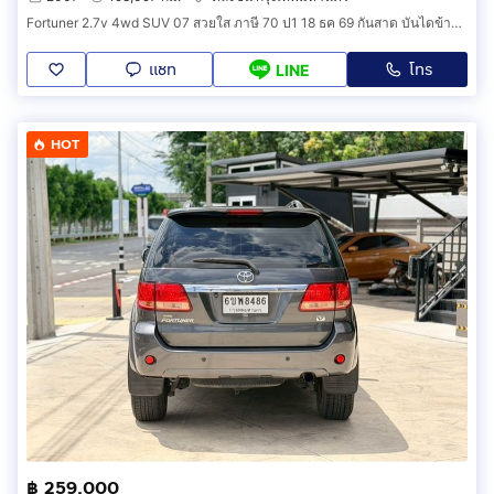
Fortuner 2.7v 4wd SUV 07 สวยใส ภาษี 70 ป1 18 ธค 69 กันสาด บันไดข้าง ล้อ Max สปอยเลอร์หลัง พรม 5D ชุดเครื่องเสียง ซับ จอ กล้อง ฯ
แชท
โทร
LINE
HOT
฿ 259,000