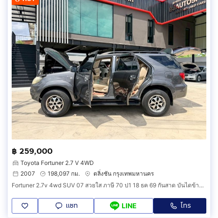
฿ 259,000
Toyota Fortuner 2.7 V 4WD
2007
198,097 กม.
ตลิ่งชัน กรุงเทพมหานคร
Fortuner 2.7v 4wd SUV 07 สวยใส ภาษี 70 ป1 18 ธค 69 กันสาด บันไดข้าง ล้อ Max สปอยเลอร์หลัง พรม 5D ชุดเครื่องเสียง ซับ จอ กล้อง ฯ
แชท
โทร
LINE