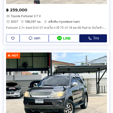
฿ 259,000
Toyota Fortuner 2.7 V
2007
198,097 กม.
ตลิ่งชัน กรุงเทพมหานคร
Fortuner 2.7v 4wd SUV 07 สวยใส ภาษี 70 ป1 18 ธค 69 กันสาด บันไดข้าง ล้อ Max สปอยเลอร์หลัง พรม 5D ชุดเครื่องเสียง ซับ จอ กล้อง
แชท
โทร
LINE
HOT