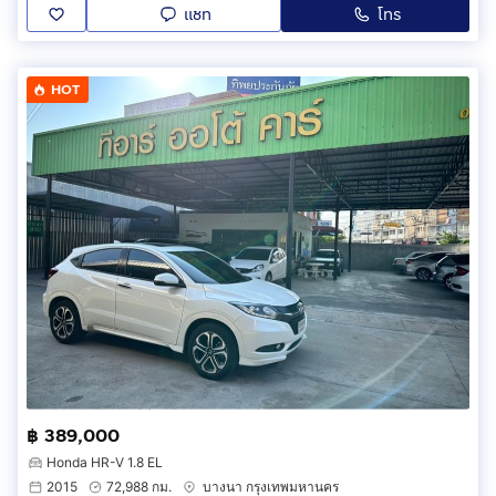
แชท
โทร
HOT
฿ 389,000
Honda HR-V 1.8 EL
2015
72,988 กม.
บางนา กรุงเทพมหานคร