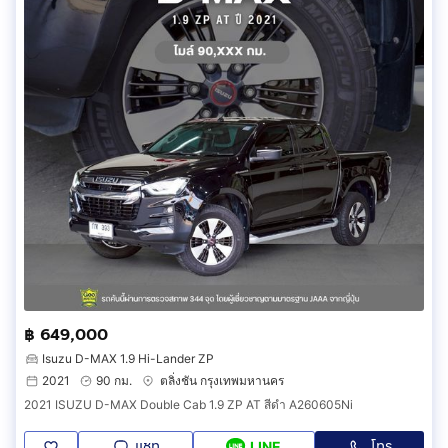
฿ 649,000
Isuzu D-MAX 1.9 Hi-Lander ZP
2021
90 กม.
ตลิ่งชัน กรุงเทพมหานคร
2021 ISUZU D-MAX Double Cab 1.9 ZP AT สีดำ A260605Ni
แชท
โทร
LINE