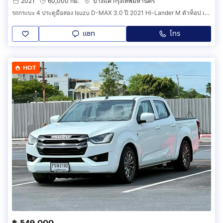
2021
60,000 กม.
บางแค กรุงเทพมหานคร
รถกระบะ 4 ประตูมือสอง Isuzu D-MAX 3.0 ปี 2021 Hi-Lander M ตัวท็อป เครื่อง 3.0 ออโต้ ไมล์แท้ 6X,XXX km. (รหัสสินค้า FCAF)
แชท
โทร
HOT
฿ 549,000