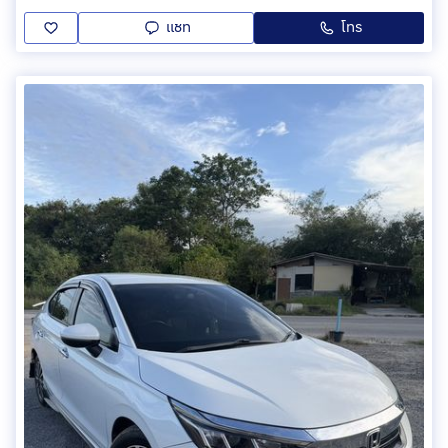
แชท
โทร