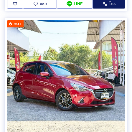
แชท
โทร
LINE
HOT