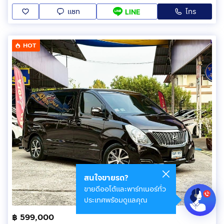
แชท
โทร
LINE
HOT
สนใจขายรถ?
ขายดีออโต้และพาร์ทเนอร์ทั่ว
ประเทศพร้อมดูแลคุณ
฿ 599,000