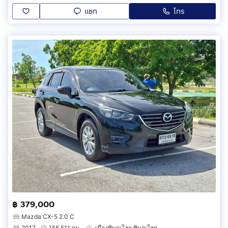
แชท
โทร
฿ 379,000
Mazda CX-5 2.0 C
2017
156,511 กม.
เมืองพิษณุโลก พิษณุโลก