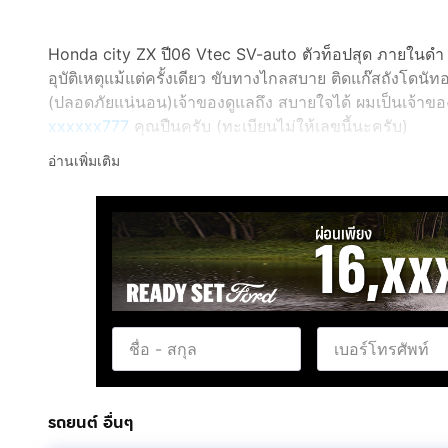
Honda city ZX ปี06 Vtec SV-auto ตัวท็อปสุด ภายในดำ แอ
อุบัติเหตุแม้แต่ครั้งเดียว ขับทางไกลสบาย ติดแก๊สถังโด
(ปลอดภัยแน่นอน)เจ้าของดูแลถึง สบายใจได้ ผมเป็นเจ้าขอ
xxxxxx777
คุณปืนครับ (ทะเบียนไม่ให้เลขนี้นะครับ)
อ่านเพิ่มเติม
รถยนต์ อื่นๆ