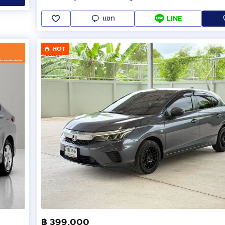
แชท
LINE
HOT
฿ 399,000