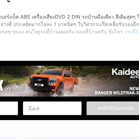
ร์แบ็ค ABS เครื่องเสียงDVD 2 DIN รถบ้านมือเดียว สีเดิมสุดๆ ไ
นัทอย่างดี ประหยัดมากโลละ 1 บาทนิดๆ ใบวิศวกรแก๊สเหลือรับรองอี
งรถขายเอง สนใจดูรถที่บ้านผมครับ จอดที่บ้านครับ ยังโทร
กดเพื่
สนใจให้ติดต่อกลับ