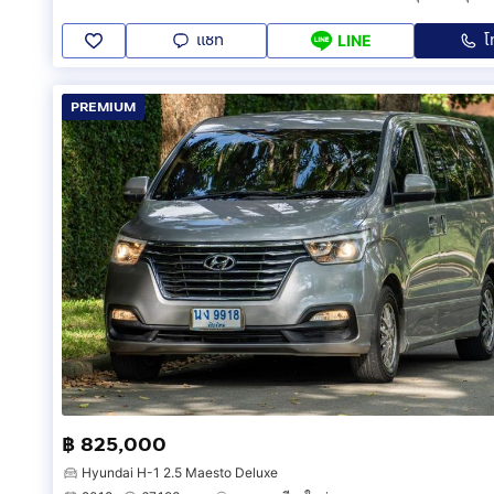
แชท
โ
LINE
PREMIUM
฿ 825,000
Hyundai H-1 2.5 Maesto Deluxe