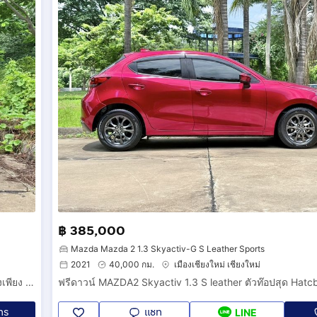
฿ 385,000
Mazda Mazda 2 1.3 Skyactiv-G S Leather Sports
2021
40,000 กม.
เมืองเชียงใหม่ เชียงใหม่
ฟรีดาวน์ MG ZS 1.5X TOP SUNROOF รุ่นท๊อป ปี2561(2018) วิ่งเพียง 80,000 กม. รถสวย สีขาว.
ทร
แชท
LINE