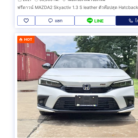
แชท
โ
LINE
HOT