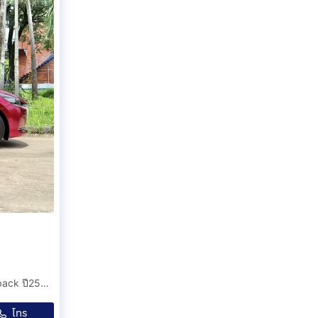
ฟรีดาวน์ MAZDA2 Skyactiv 1.3 S leather ตัวท๊อปสุด Hatcback ปี2564(จดทะเบียน2021) วิ่งเพียง 40,000 กม. มือเดียวป้ายแดงออกเชียงใหม่ สีแดง.
โทร