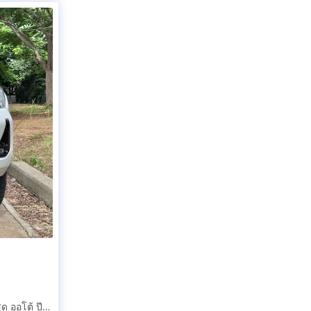
ฟรีดาวน์ TOYOTA REVO 4ประตู Prerunner 2.4 High ท๊อปสุด ออโต้ ปี2563(2020) วิ่งเพียง 60,000 กม. มือเดียวเชียงใหม่ สีขาว.