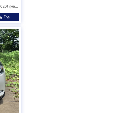
ฟรีดาวน์ TOYOTA YARIS ATIV SPORT 1,200 CC ปี2563(2020) ถุงลม 7 ใบสวยมาก วิ่งเพียง 70,000 กม.สีขาว.
โทร