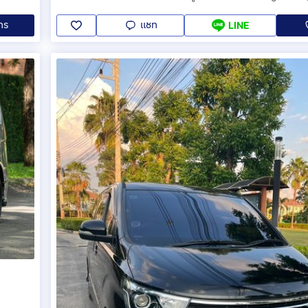
ทร
แชท
LINE