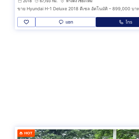
2018
67,193 กม.
หางดง เชียงใหม่
แชท
โทร
HOT