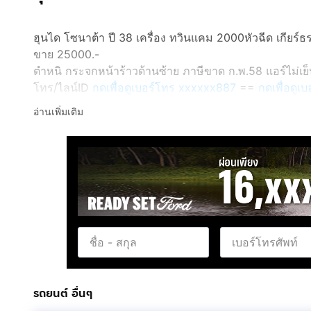
ฮุนได โซนาต้า ปี 38 เครื่อง ทวินแคม 2000หัวฉีด เกียร์
ขาย 25000.-
ตำหนิ กระจกหน้าร้าวด้านซ้าย ภาษีขาด ก.พ.58 แอร์ไม่เย
โทร/ไลน์ID
กดเพื่อดูเบอร์โทร xxxxxx887
==
กดเพื่อดู
อ่านเพิ่มเติม
รถยนต์ อื่นๆ