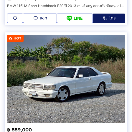
BMW 116i M Sport Hatchback F20 ปี 2013 สปอร์ตหรู คล่องตัว ขับสนุก ประหยัดน้ำมันสุดๆ
แชท
โทร
LINE
HOT
฿ 559,000