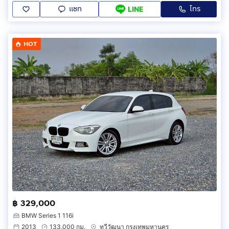
แชท
โทร
LINE
HOT
฿ 329,000
BMW Series 1 116i
2013
133,000 กม.
ทวีวัฒนา กรุงเทพมหานคร