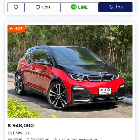
แชท
โทร
LINE
HOT
฿ 948,000
BMW I3 s
2020
70,000 กม.
บางแค กรุงเทพมหานคร