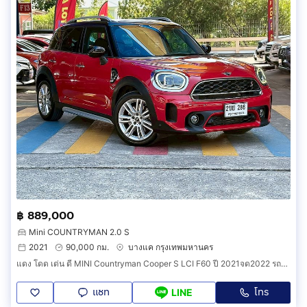
฿ 889,000
Mini COUNTRYMAN 2.0 S
2021
90,000 กม.
บางแค กรุงเทพมหานคร
แดง โดด เด่น ดี MINI Countryman Cooper S LCI F60 ปี 2021จด2022 รถศูนย์ไทย มือเดียวแท้ ไมล์ 9 หมื่นโลแท้ๆ ไม่เคยเฉี่ยวชน ประวัติศูนย์ครบตรวจส
แชท
โทร
LINE