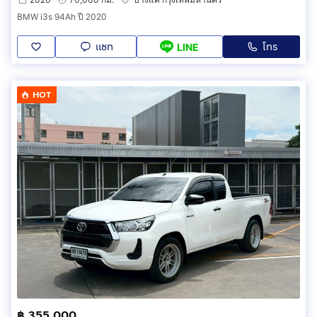
BMW i3s 94Ah ปี 2020
แชท
โทร
LINE
HOT
฿ 355,000