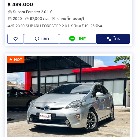
฿ 489,000
Subaru Forester 2.0 i-S
2020
97,000 กม.
ปากเกร็ด นนทบุรี
🚙💚 2020 SUBARU FORESTER 2.0 i-S โฉม ปี19-25 💚🚙
แชท
โทร
LINE
HOT