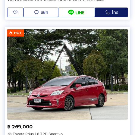
แชท
โทร
LINE
HOT
฿ 269,000
Toyota Prius 1.8 TRD Sportivo