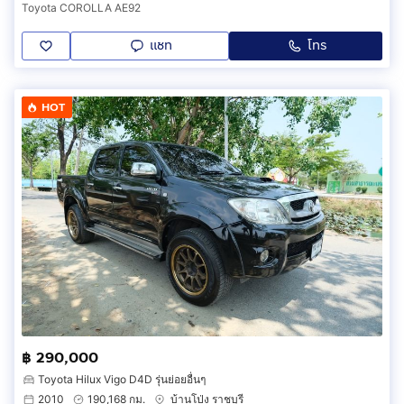
Toyota COROLLA AE92
แชท
โทร
HOT
฿ 290,000
Toyota Hilux Vigo D4D รุ่นย่อยอื่นๆ
2010
190,168 กม.
บ้านโป่ง ราชบุรี