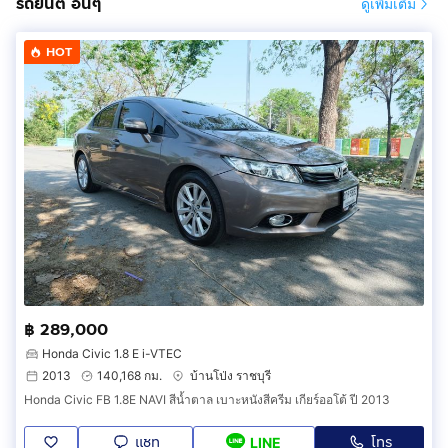
รถยนต์ อื่นๆ
ดูเพิ่มเติม
HOT
฿ 289,000
Honda Civic 1.8 E i-VTEC
2013
140,168 กม.
บ้านโป่ง ราชบุรี
Honda Civic FB 1.8E NAVI สีน้ำตาล เบาะหนังสีครีม เกียร์ออโต้ ปี 2013
แชท
โทร
LINE