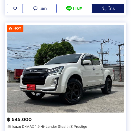
แชท
โทร
LINE
HOT
฿ 545,000
Isuzu D-MAX 1.9 Hi-Lander Stealth Z Prestige