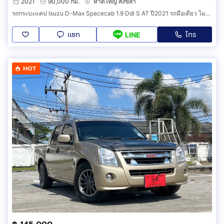
2021
90,000 กม.
หาดใหญ่ สงขลา
รถกระบะแคป Isuzu D-Max Spacecab 1.9 Ddi S AT ปี2021 รถมือเดียว ไมล์ 9 หมื่น
แชท
โทร
LINE
HOT