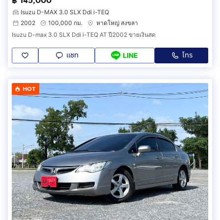
฿ 145,000
Isuzu D-MAX 3.0 SLX Ddi i-TEQ
2002
100,000 กม.
หาดใหญ่ สงขลา
Isuzu D-max 3.0 SLX Ddi i-TEQ AT ปี2002 ขายเงินสด
แชท
โทร
LINE
HOT