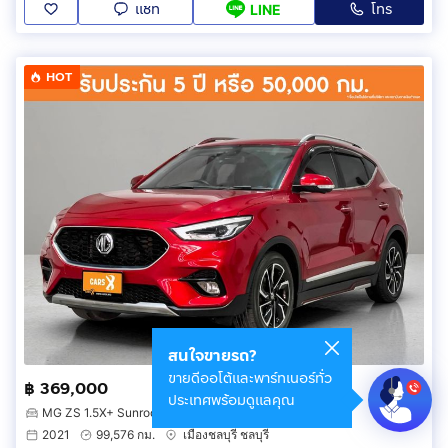
แชท
โทร
LINE
HOT
สนใจขายรถ?
ขายดีออโต้และพาร์ทเนอร์ทั่ว
฿ 369,000
ประเทศพร้อมดูแลคุณ
MG ZS 1.5X+ Sunroof
2021
99,576 กม.
เมืองชลบุรี ชลบุรี