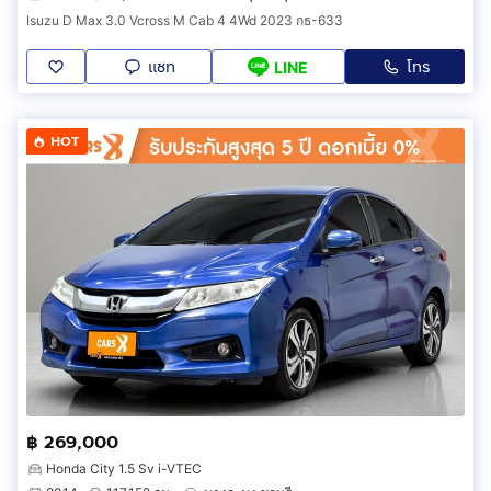
Isuzu D Max 3.0 Vcross M Cab 4 4Wd 2023 กธ-633
แชท
โทร
LINE
HOT
฿ 269,000
Honda City 1.5 Sv i-VTEC