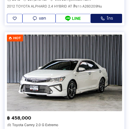
2012 TOYOTA ALPHARD 2.4 HYBRID AT สีขาว A260209Nu
แชท
โทร
LINE
HOT
฿ 458,000
Toyota Camry 2.0 G Extremo