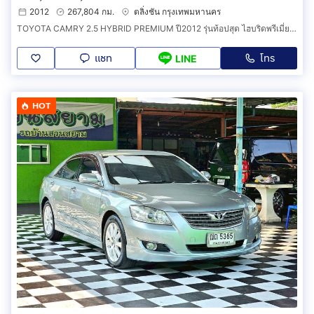
2012
267,804 กม.
ตลิ่งชัน กรุงเทพมหานคร
TOYOTA CAMRY 2.5 HYBRID PREMIUM ปี2012 รุ่นท้อปสุด ไฮบริดพรีเมี่ยม รถสวยสภาพดี ประหยัดน้ำมัน
แชท
โทร
LINE
HOT