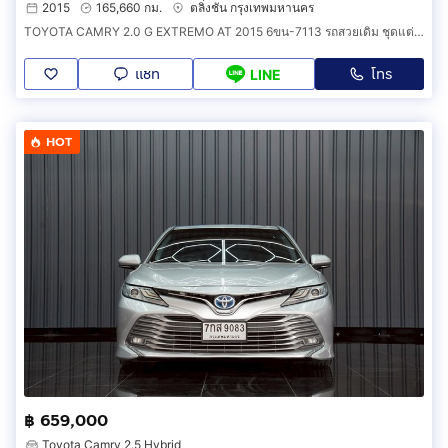
2015
165,660 กม.
ตลิ่งชัน กรุงเทพมหานคร
TOYOTA CAMRY 2.0 G EXTREMO AT 2015 6ขน-7113 รถสวยเดิม ชุดแต่งEXTREMO แท้จากโรงงาน พร้อมใช้งาน
แชท
โทร
LINE
HOT
฿ 659,000
Toyota Camry 2.5 Hybrid