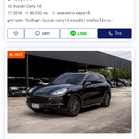
Suzuki Carry 1.6
2018
60,532 กม.
คลองหลวง ปทุมธานี
✔️ขายสด✅รับเทิน✔️✅Suzuki carry1.6 ตอนเดียว รถพร้อมใช้งาน✅
แชท
โทร
LINE
HOT