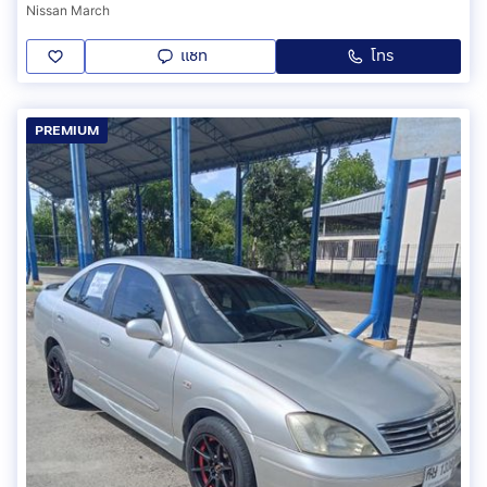
Nissan March
แชท
โทร
PREMIUM