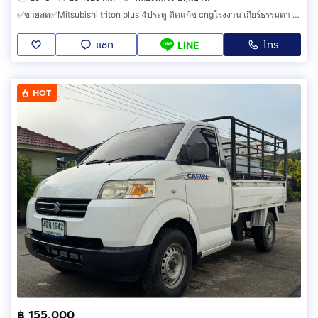
✅ขายสด✅Mitsubishi triton plus 4ประตู ติดแก้ช cngโรงงาน เกียร์ธรรมดา ปี2013✅รถมือเดียว✅
แชท
โทร
LINE
HOT
฿ 155,000