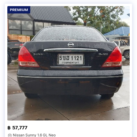
PREMIUM
฿ 57,777
Nissan Sunny 1.6 GL Neo