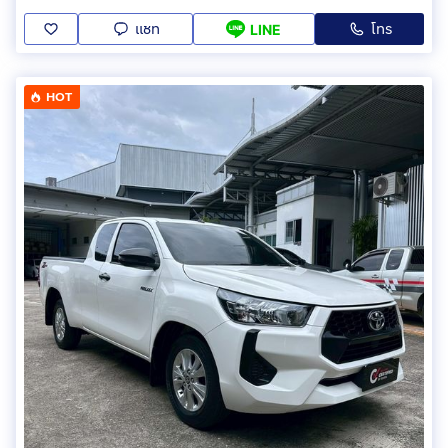
แชท
โทร
LINE
HOT