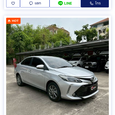
แชท
โทร
LINE
HOT