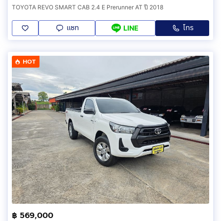
TOYOTA REVO SMART CAB 2.4 E Prerunner AT ปี 2018
แชท
โทร
LINE
HOT
฿ 569,000