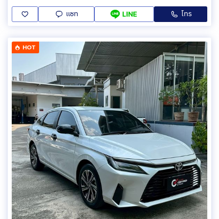
แชท
โทร
LINE
HOT