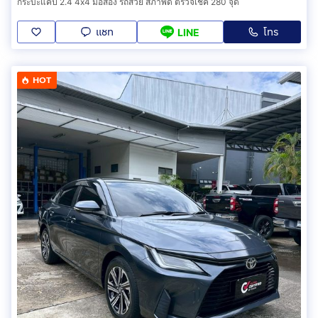
กระบะแคป 2.4 4x4 มือสอง รถสวย สภาพดี ตรวจเช็ค 280 จุด
แชท
โทร
LINE
HOT