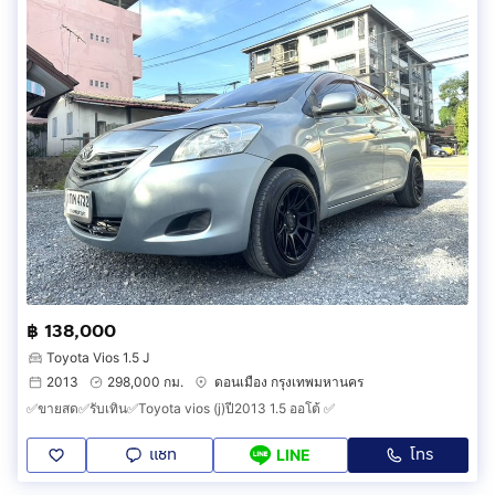
฿ 138,000
Toyota Vios 1.5 J
2013
298,000 กม.
ดอนเมือง กรุงเทพมหานคร
✅ขายสด✅รับเทิน✅Toyota vios (j)ปี2013 1.5 ออโต้ ✅
แชท
โทร
LINE