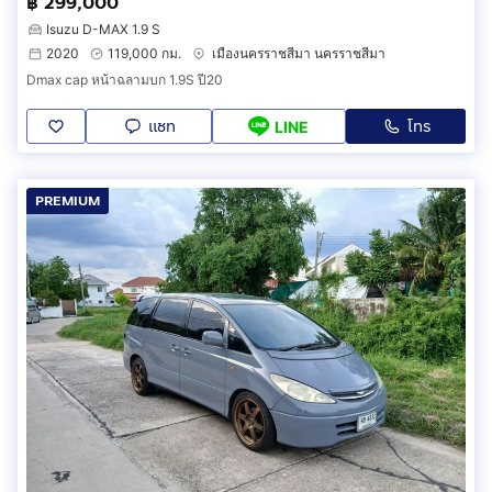
฿ 299,000
Isuzu D-MAX 1.9 S
2020
119,000 กม.
เมืองนครราชสีมา นครราชสีมา
Dmax cap หน้าฉลามบก 1.9S ปี20
แชท
โทร
LINE
PREMIUM