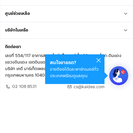
ศูนย์ช่วยเหลือ
บริษัทในเครือ
ติดต่อเรา
เลขที่ 554/117 อาคารสกายไนน์ เซ็นเตอร์ ชั้น 22 ถนนอโศก-ดินแดง
แขวงดินแดง เขตดินแดง
สนใจขายรถ?
บริษัท เคดี มาร์เก็ตเพลส จำกัด (สำนักงานใหญ่)
ขายดีออโต้และพาร์ทเนอร์ทั่ว
กรุงเทพมหานคร 10400
ประเทศพร้อมดูแลคุณ
02 108 8531
cs@kaidee.com
ติดตามเรา
เพื่อประสบการณ์ใช้งานที่ดีขึ้น