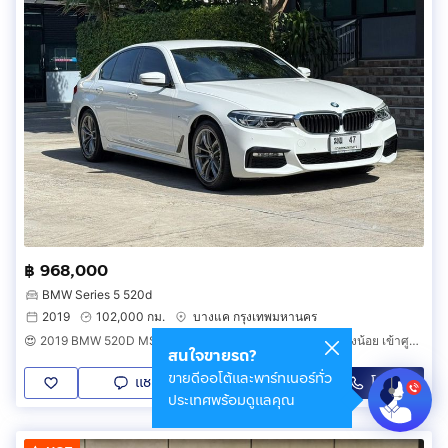
฿ 968,000
BMW Series 5 520d
2019
102,000 กม.
บางแค กรุงเทพมหานคร
😍 2019 BMW 520D MSPORT 😍 รถมือเดียวออกป้ายแดง รถวิ่งน้อย เข้าศูนย์ตรงระยะ รถไม่มีอุบัติเหตุครับ
สนใจขายรถ?
ขายดีออโต้และพาร์ทเนอร์ทั่ว
แชท
โทร
LINE
ประเทศพร้อมดูแลคุณ