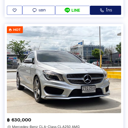
แชท
โทร
LINE
HOT
฿ 630,000
Mercedes-Benz CLA-Class CLA250 AMG