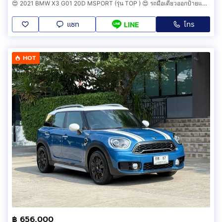
😍 2021 BMW X3 G01 20D MSPORT (รุ่น TOP ) 😍 รถมือเดียวออกป้ายแดง รถวิ่งน้อย รถเข้าศูนย์ทุกระยะ รถไม่เคยมีอุบัติเหตุครับ
แชท
โทร
LINE
HOT
฿ 656,000