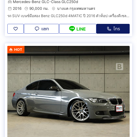
Mercedes-Benz GLC-Class GLC250d
2016
90,000 กม.
บางแค กรุงเทพมหานคร
รถ SUV เบนซ์มือสอง Benz GLC250d 4MATIC ปี 2016 ตัวท็อป เครื่องดีเซล ไมล์แท้ 9X,XXX km. รับประกัน 2 ปี (รหัสสินค้า HHAA)
แชท
โทร
LINE
HOT