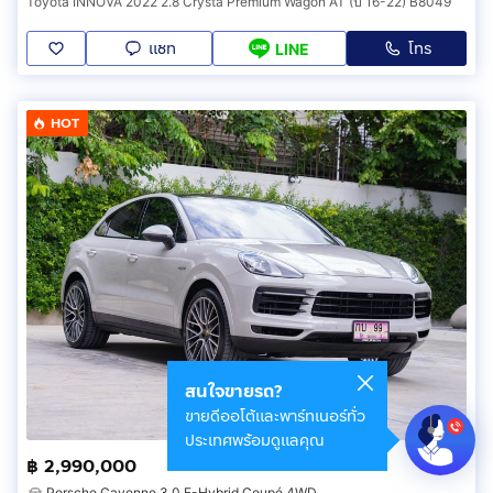
Toyota INNOVA 2022 2.8 Crysta Premium Wagon AT (ปี 16-22) B8049
แชท
โทร
LINE
HOT
สนใจขายรถ?
ขายดีออโต้และพาร์ทเนอร์ทั่ว
ประเทศพร้อมดูแลคุณ
฿ 2,990,000
Porsche Cayenne 3.0 E-Hybrid Coupé 4WD