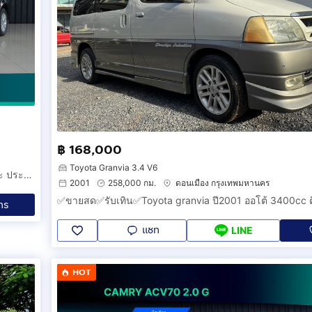
฿ 168,000
Toyota Granvia 3.4 V6
2020 Toyota Camry ACV70 2.0 G AT ดำ - มือเดียว พึ่งเช็คระยะ ประวัติครบ โตโยต้า แคมรี่ คัมรี่ รถสวย สภาพดี รถบ้าน เจ้าของขายเอง ฟรีดาวน์
2001
258,000 กม.
ดอนเมือง กรุงเทพมหานคร
✅ขายสด✅รับเทิน✅Toyota granvia ปี2001 ออโต้ 3400cc 
ทร
แชท
LINE
HOT