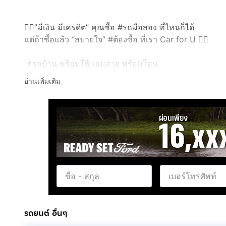
👉🏻”มีเงิน มีเครดิต” คุณซื้อ #รถมือสอง ที่ไหนก็ได้
แต่ถ้าซื้อแล้ว “สบายใจ” #ต้องซื้อ ที่เรา Car for U 👈🏻
📌รถบ้าน พร้อมใช้ เล่มสวย พร้อมโอน
📌รับประกัน ไม่มีชนหนัก ไม่จมน้ำ
อ่านเพิ่มเติม
📌ดูแลหลังการขายทุกคัน
📌รับประกันไมล์แท้ ทุกคัน
📌ต่างจังหวัด ซื้อได้ ค้ำได้
📌ซื้อได้ทุกอาชีพ ค้าขาย อาชีพอิสระ ฯลฯ
📌เอกสารครบ จบภายใน 3 วัน
📍เครื่องดีเซล 2500 สีเทา เกียร์ธรรมดา กระจกมือหมุน พ
👉🏻Toyota Hiluk Tiger 2L ปี 2003
👉🏻ราคา 205,000 บาท
รถยนต์ อื่นๆ