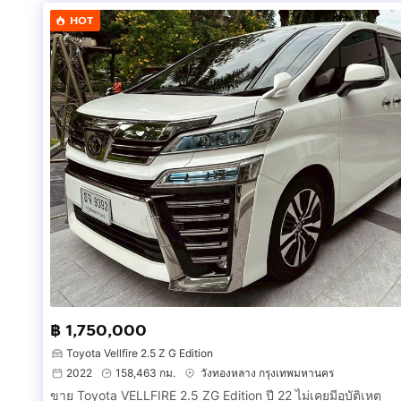
👉🏻เครดิตดี ออกรถใช้ 24,000 บาท
HOT
👉🏻ผ่อนประมาณ 4,608 บาท 60 งวด
➖➖➖➖➖➖➖➖➖➖➖
☎️ โทร.
กดเพื่อดูเบอร์โทร xxxxxx635
👉ทักแชทกด ด้านล่างได้เลย👇
https://line.me/R/ti/p/%40carforyou
➖➖➖➖➖➖➖➖➖➖➖
ดูรถคันอื่นๆ ได้ที่นี่ 👇🏻👇🏻👇🏻
https://m.facebook.com/carforyou24/
#รถบ้าน #รถมือ2 #โตโยต้า #Tiger
฿ 1,750,000
Toyota Vellfire 2.5 Z G Edition
2022
158,463 กม.
วังทองหลาง กรุงเทพมหานคร
ขาย Toyota VELLFIRE 2.5 ZG Edition ปี 22 ไม่เคยมีอุบัติเหตุ