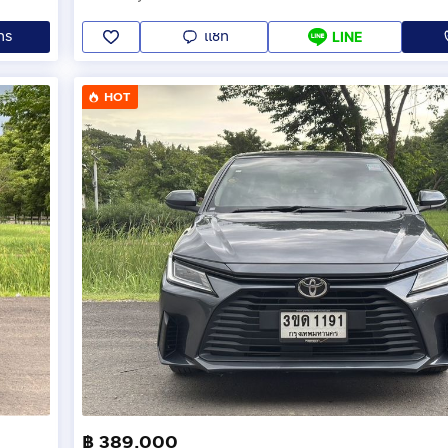
ทร
แชท
LINE
HOT
฿ 389,000