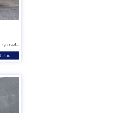
TOYOTA ALTIS 1.6 E G J โตโยต้า อัลติส ตูดหมู ขายด่วน ขายถูก รถเก๋งสวย เจ้าของขายเอง รถยนต์มือสอง ดาวน์น้อย ผ่อนสบาย มือเดียว ประหยั
โทร