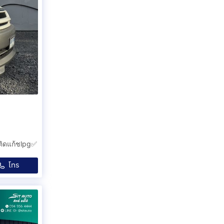
ติดแก้ชlpg✅
โทร