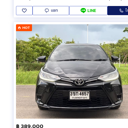
แชท
โ
LINE
HOT
฿ 389,000