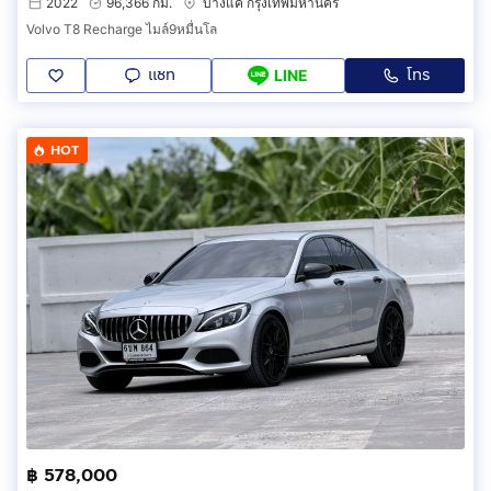
2022
96,366 กม.
บางแค กรุงเทพมหานคร
Volvo T8 Recharge ไมล์9หมื่นโล
แชท
โทร
LINE
HOT
฿ 578,000