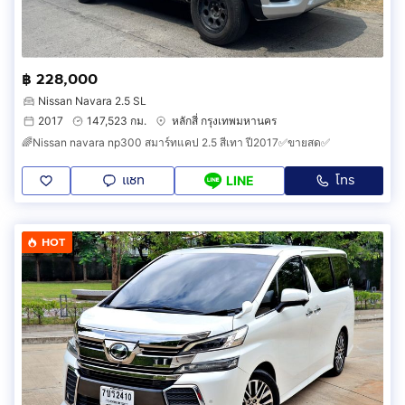
฿ 228,000
Nissan Navara 2.5 SL
2017
147,523 กม.
หลักสี่ กรุงเทพมหานคร
🌈Nissan navara np300 สมาร์ทแคป 2.5 สีเทา ปี2017✅ขายสด✅
แชท
โทร
LINE
HOT