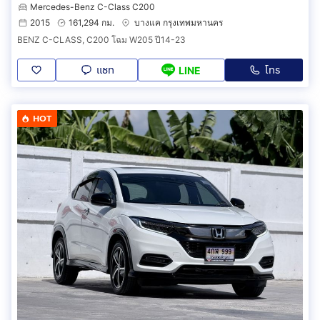
Mercedes-Benz C-Class C200
2015
161,294 กม.
บางแค กรุงเทพมหานคร
BENZ C-CLASS, C200 โฉม W205 ปี14-23
แชท
โทร
LINE
HOT