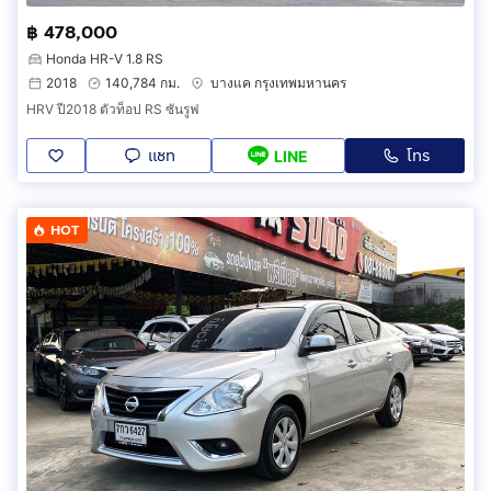
฿ 478,000
Honda HR-V 1.8 RS
2018
140,784 กม.
บางแค กรุงเทพมหานคร
HRV ปี2018 ตัวท็อป RS ซันรูฟ
แชท
โทร
LINE
HOT