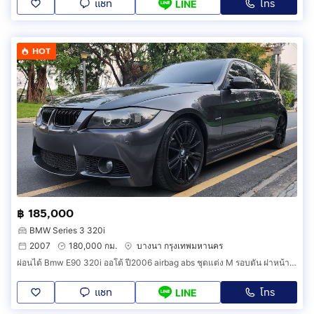
แชท
โทร
LINE
HOT
฿ 185,000
BMW Series 3 320i
2007
180,000 กม.
บางนา กรุงเทพมหานคร
ผ่อนได้ Bmw E90 320i ออโต้ ปี2006 airbag abs ชุดแต่ง M รอบตัน ฝาหน้าเตฟล่า
แชท
โทร
LINE