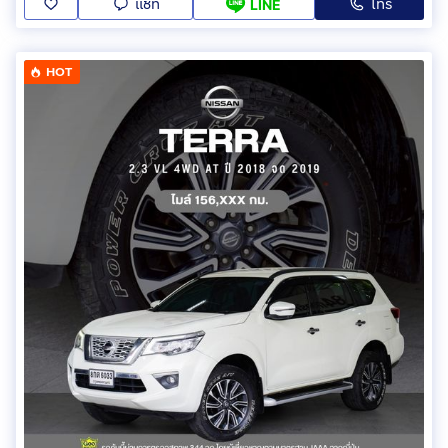
แชท
โทร
LINE
HOT