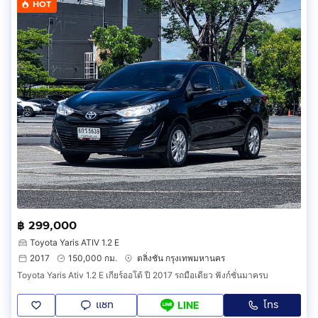
HOT
฿ 299,000
Toyota Yaris ATIV 1.2 E
2017
150,000 กม.
ตลิ่งชัน กรุงเทพมหานคร
Toyota Yaris Ativ 1.2 E เกียร์ออโต้ ปี 2017 รถมือเดียว ฟังก์ชั่นมาครบ
แชท
โทร
LINE