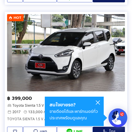
HOT
฿ 399,000
สนใจขายรถ?
Toyota Sienta 1.5 V
ขายดีออโต้และพาร์ทเนอร์ทั่ว
2017
133,000 กม.
ตลิ่งชัน กรุงเทพมหานคร
ประเทศพร้อมดูแลคุณ
TOYOTA SIENTA 1.5 V AT ปี 2017 รถบ้านมือเดียว เลขไมล์แท้
แชท
โทร
LINE