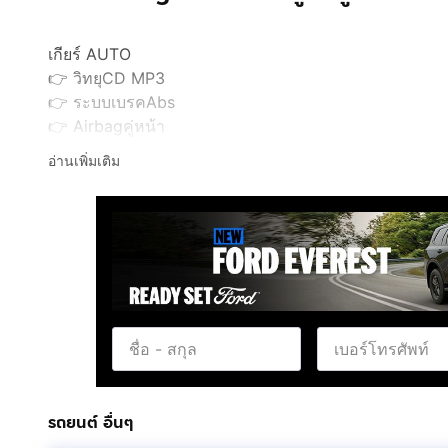
เกียร์ AUTO
👉 วิทยุCD MP3
👉 ระบบเบรคAbs
👉 Airbagคู่หน้า
👉 กระจกมองข้างปรับไฟฟ้า
อ่านเพิ่มเติม
👉 ล้อแม๊กอัลลอย
👉 เบาะผ้า
👉 วิ่งเพียง160,000กิโล
👉 บันไดข้าง
👉 สภาพพร้อมใช้ไม่มีอุบัติเหตุ
👉ไฟตัดหมอก
✅ ♨️ราคา 309,000 บาทเท่านั้น♨️
✅ จัดไฟแนนซ์ได้350,000/มีบริการให้ครับ กรุงศรี
✅ ออกรถแค่ 0บาท(รวมทุกอย่างแล้ว)
✅ ผ่อน 6ปี = 6,108
รถยนต์ อื่นๆ