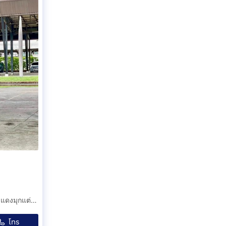
Everest 2.0 Bi-Turbo Titanium Plus 4WD 2019 รุ่นท็อปสุด แดงมุกแต่งหล่อหลักแสน พร้อมลุยทุกเส้นทาง น๊อตไม่ขยับ สวยใส มือเดียว
โทร