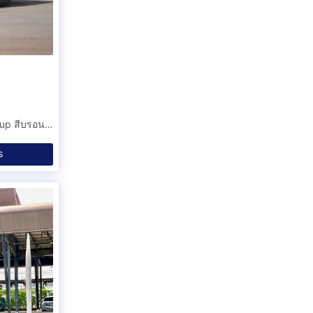
Toyota HILUX REVO 2.4 Double Cab Prerunner Mid Pickup สีบรอนซ์เงิน
ร