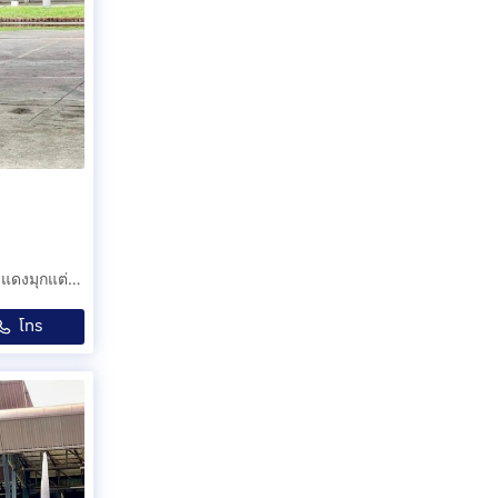
Everest 2.0 Bi-Turbo Titanium Plus 4WD 2019 รุ่นท็อปสุด แดงมุกแต่งหล่อหลักแสน พร้อมลุยทุกเส้นทาง น๊อตไม่ขยับ สวยใส มือเดียว
โทร