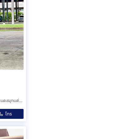
Everest 2.0 Bi-Turbo Titanium Plus 4WD 2019 รุ่นท็อปสุด แดงมุกแต่งหล่อหลักแสน พร้อมลุยทุกเส้นทาง น๊อตไม่ขยับ สวยใส มือเดียว
โทร