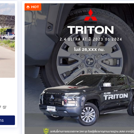
HOT
7 💯
ทร