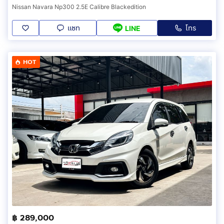
Nissan Navara Np300 2.5E Calibre Blackedition
แชท
โทร
LINE
HOT
฿ 289,000