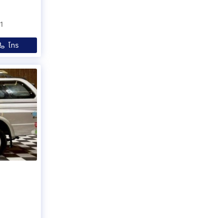
01
โทร