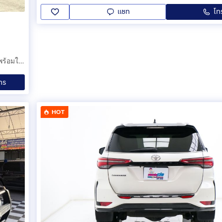
แชท
โท
MITSUBISHI TRITON PLUS Mega Cab 2.4L Mivec 6MT สวยพร้อมใช้งาน ฟรีดาวน์ผ่อนสบาย
ทร
HOT