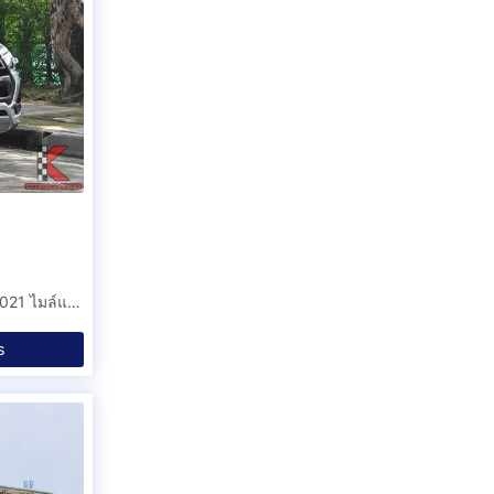
รถกระบะตอนเดียวคอกสูง Toyota Hilux Revo 2.4 Entry ปี 2021 ไมล์แท้ 3 หมื่นโล สภาพเครื่องยนต์สมบูรณ์ที่สุดพร้อมใช้งานทันที (BHCC)
ร