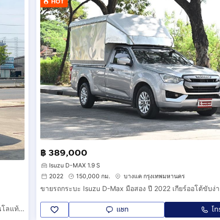
HOT
฿ 389,000
Isuzu D-MAX 1.9 S
2022
150,000 กม.
บางแค กรุงเทพมหานคร
ISUZU D-MAX Spacecab 1.9 Ddi S DA 'AT ปี 2023 วิ่งหนึ่งหมื่นโลแท้ๆ มือเดียวสภาพป้ายแดง ราคาถูก
แชท
โท