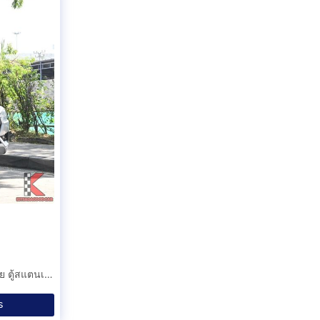
ขายรถกระบะ Isuzu D-Max มือสอง ปี 2022 เกียร์ออโต้ขับง่าย ตู้สแตนเลสสูง 2.1 เมตร สภาพพร้อมใช้ประวัติเช็คศูนย์ตลอด CIEF
ร