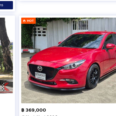
ทร
HOT
฿ 369,000