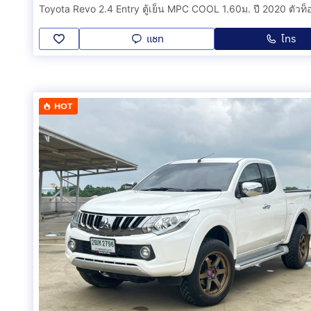
แชท
โทร
HOT